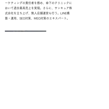
ーケティングの責任者を務め、傘下のクリニックに
おいて過去最高売上を実現。さらに、サンキュア株
式会社を立ち上げ、無人店舗運営も行う。LINE構
築・運用、SEO対策、MEO対策のエキスパート。
インフルエンサー領域担当
横田 卓也
Takuya Tokota
Tokyo Africa Collectionの運営幹部として、長くモ
デルキャスティング・マネジメント/デザイナーリ