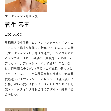
マーケティング戦略支援
​菅生 零王
Leo Sugo
早稲田大学卒業後、ロンドン・スクール・オブ・エ
コノミクス修士課程修了。新卒でP&G Japanに入社
（マーケティング）。同期最速で、アジア本部のあ
るシンガポールに3年半駐在。柔軟剤レノアのレノ
アリセット、アロマジュエル、抗菌ビーズを手掛
け、担当商品全てがV字回復・二桁成長。個人とし
ても、チームとしても年間最高賞を受賞し、新卒歴
代最速レベルでブランドディレクター（課長級）に
昇格。深い消費者理解をベースとしたコンセプト開
発・マーケティング活動全体のデザイン・統制に強
みを持つ。