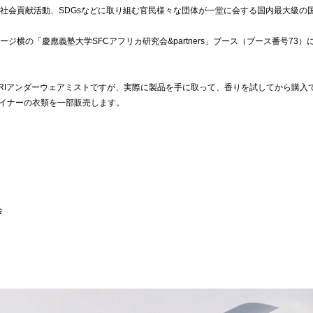
、社会貢献活動、SDGsなどに取り組む官民様々な団体が一堂に会する国内最大級の
tionはメインステージ横の「慶應義塾大学SFCアフリカ研究会&partners」ブース（ブー
アンダーウェアミストですが、実際に製品を手に取って、香りを試してから購入できる貴重な機会で
イナーの衣類を一部販売します。
会