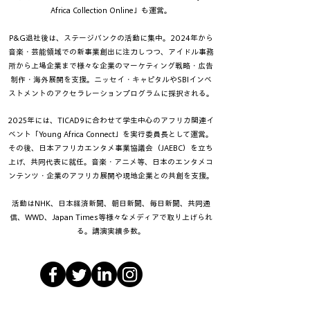
Africa Collection Online」も運営。
P&G退社後は、ステージバンクの活動に集中。2024年から
音楽・芸能領域での新事業創出に注力しつつ、アイドル事務
所から上場企業まで様々な企業のマーケティング戦略・広告
制作・海外展開を支援。ニッセイ・キャピタルやSBIインベ
ストメントのアクセラレーションプログラムに採択される。
2025年には、TICAD9に合わせて学生中心のアフリカ関連イ
ベント「Young Africa Connect」を実行委員長として運営。
その後、日本アフリカエンタメ事業協議会（JAEBC）を立ち
上げ、共同代表に就任。音楽・
アニメ等、日本のエンタメコ
ンテンツ・企業のアフリカ展開や現地企業との共創を支援。
​活動はNHK、日本経済新聞、朝日新聞、毎日新聞、共同通
信、WWD、Japan Times等様々なメディアで取り上げられ
る。講演実績多数。