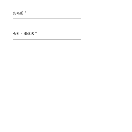
お名前
*
会社・団体名
*
部署名・役職
メールアドレス
*
お問い合わせ内容
*
アフリカ関連のご相談
マーケティング関連のご相談
講演・出演・取材・執筆依頼等