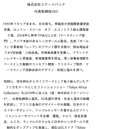
株式会社ステージバンク
​代表取締役CEO
1993年イタリア生まれ、日本育ち。早稲田大学国際教養学部
卒業、ロンドン・スクール・オブ・エコノミクス修士課程修
了後、2018年に新卒でP&Gに入社（マーケティング部
門）。アジア本部のあるシンガポールに駐在。洗剤「ボール
ド」や柔軟剤「レノア」のブランド群を手掛け、担当商品全
てがV字回復・二桁成長。年間最高賞を受賞し、ブランドデ
ィレクターに昇進後、新規事業等を担当。深い消費者理解を
ベースとした戦略やコンセプト開発・クリエティブ制作・マ
ーケティング活動全体のデザイン・統制に強みを持つ。
同時に、学生時代からライフワークとして取り組んでいたア
フリカをテーマにしたファッションショー「Tokyo Africa
Collection」を2019年に法人化（現：株式会社ステージバン
ク）、代表取締役に就任。50名超の学生・社会人混合の組織
を統括し、アフリカ各地のデザイナーや大使館、日本のクリ
エイターやタレント、インフルエンサーを巻き込んだファッ
ションショーやイベントを企画・運営。マルイ、西武百貨
店、ルミネ、ラッフルズホテルなど日本やシンガポールで定
期的なポップアップも実施し、現在はECストア「Tokyo